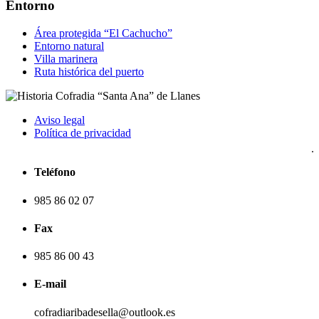
Entorno
Área protegida “El Cachucho”
Entorno natural
Villa marinera
Ruta histórica del puerto
Aviso legal
Política de privacidad
Teléfono
985 86 02 07
Fax
985 86 00 43
E-mail
cofradiaribadesella@outlook.es