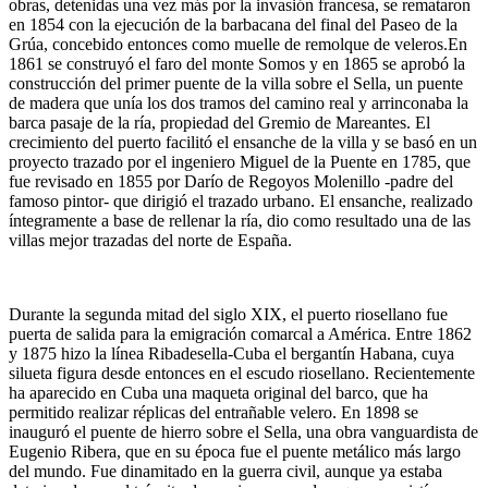
obras, detenidas una vez más por la invasión francesa, se remataron
en 1854 con la ejecución de la barbacana del final del Paseo de la
Grúa, concebido entonces como muelle de remolque de veleros.En
1861 se construyó el faro del monte Somos y en 1865 se aprobó la
construcción del primer puente de la villa sobre el Sella, un puente
de madera que unía los dos tramos del camino real y arrinconaba la
barca pasaje de la ría, propiedad del Gremio de Mareantes. El
crecimiento del puerto facilitó el ensanche de la villa y se basó en un
proyecto trazado por el ingeniero Miguel de la Puente en 1785, que
fue revisado en 1855 por Darío de Regoyos Molenillo -padre del
famoso pintor- que dirigió el trazado urbano. El ensanche, realizado
íntegramente a base de rellenar la ría, dio como resultado una de las
villas mejor trazadas del norte de España.
Durante la segunda mitad del siglo XIX, el puerto riosellano fue
puerta de salida para la emigración comarcal a América. Entre 1862
y 1875 hizo la línea Ribadesella-Cuba el bergantín Habana, cuya
silueta figura desde entonces en el escudo riosellano. Recientemente
ha aparecido en Cuba una maqueta original del barco, que ha
permitido realizar réplicas del entrañable velero. En 1898 se
inauguró el puente de hierro sobre el Sella, una obra vanguardista de
Eugenio Ribera, que en su época fue el puente metálico más largo
del mundo. Fue dinamitado en la guerra civil, aunque ya estaba