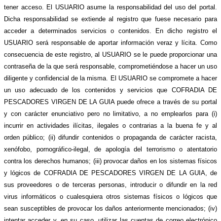
tener acceso. El USUARIO asume la responsabilidad del uso del portal.
Dicha responsabilidad se extiende al registro que fuese necesario para
acceder a determinados servicios o contenidos. En dicho registro el
USUARIO será responsable de aportar información veraz y lícita. Como
consecuencia de este registro, al USUARIO se le puede proporcionar una
contraseña de la que será responsable, comprometiéndose a hacer un uso
diligente y confidencial de la misma. El USUARIO se compromete a hacer
un uso adecuado de los contenidos y servicios que COFRADIA DE
PESCADORES VIRGEN DE LA GUIA puede ofrece a través de su portal
y con carácter enunciativo pero no limitativo, a no emplearlos para (i)
incurrir en actividades ilícitas, ilegales o contrarias a la buena fe y al
orden público; (ii) difundir contenidos o propaganda de carácter racista,
xenófobo, pornográfico-ilegal, de apología del terrorismo o atentatorio
contra los derechos humanos; (iii) provocar daños en los sistemas físicos
y lógicos de COFRADIA DE PESCADORES VIRGEN DE LA GUIA, de
sus proveedores o de terceras personas, introducir o difundir en la red
virus informáticos o cualesquiera otros sistemas físicos o lógicos que
sean susceptibles de provocar los daños anteriormente mencionados; (iv)
intentar acceder y, en su caso, utilizar las cuentas de correo electrónico